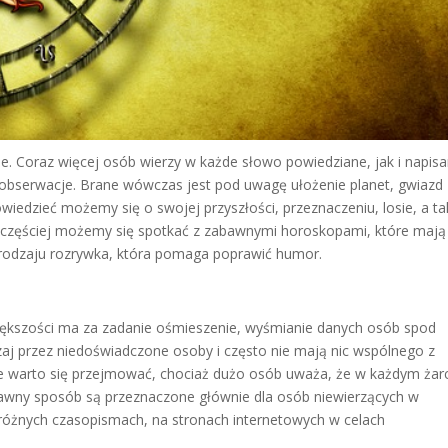
. Coraz więcej osób wierzy w każde słowo powiedziane, jak i napisa
 obserwacje. Brane wówczas jest pod uwagę ułożenie planet, gwiazd
iedzieć możemy się o swojej przyszłości, przeznaczeniu, losie, a t
 częściej możemy się spotkać z zabawnymi horoskopami, które mają
rodzaju rozrywka, która pomaga poprawić humor.
większości ma za zadanie ośmieszenie, wyśmianie danych osób spod
j przez niedoświadczone osoby i często nie mają nic wspólnego z
e warto się przejmować, chociaż dużo osób uważa, że w każdym żar
awny sposób są przeznaczone głównie dla osób niewierzących w
 różnych czasopismach, na stronach internetowych w celach