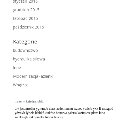
styczeń 2016
grudzień 2015
listopad 2015
październik 2015
Kategorie
budownictwo
hydraulika siłowa
Inne
Modernizacja łazienki
Wnętrze
msze w katedra lublin
div jscontroller ygwmub class action menu iszvec vwic b yxk lf muxgbd
ydynvb lylwlc lebkkf kraków bonarka galeria kazimierz plaza kino
zamknięte zakopianka lublin felicity