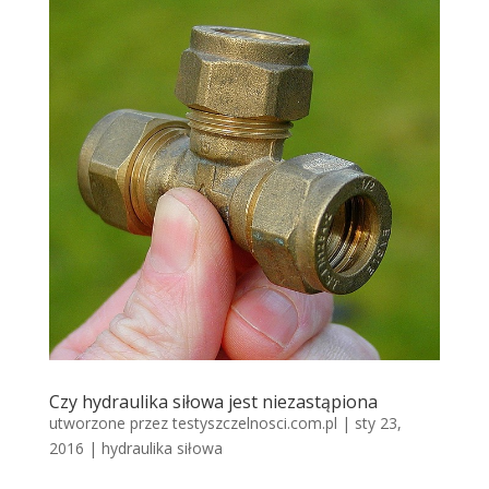
Czy hydraulika siłowa jest niezastąpiona
utworzone przez
testyszczelnosci.com.pl
|
sty 23,
2016
|
hydraulika siłowa