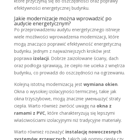
które przyczynią się do oszczędności oraz poprawy
efektywności energetycznej budynku.
Jakie modernizacje można wprowadzić po
audycie energetycznym?
Po przeprowadzeniu audytu energetycznego istnieje
wiele możliwości wprowadzenia modernizacji, które
mogą znacząco poprawić efektywność energetyczną
budynku. Jednym z najważniejszych kroków jest
poprawa
izolacji
. Dobrze zaizolowane ściany, dach
oraz podłoga sprawiają, że ciepło nie ucieka z wnętrza
budynku, co prowadzi do oszczędności na ogrzewaniu.
Kolejną istotną modernizacją jest
wymiana okien
.
Okna o wysokiej izolacyjności termicznej, takie jak
okna trzyszybowe, mogą znacznie уменьшzyć straty
ciepła. Warto również zwrócić uwagę na
okna z
ramami z PVC
, które charakteryzują się lepszymi
właściwościami izolacyjnymi niż tradycyjne materiały.
Warto również rozważyć
instalację nowoczesnych
systemów grzewczych
, takich jak pompy ciepła czy