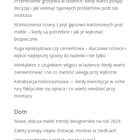
Przeniesienie grzejnika w łazience: kiedy warto podjąć
decyzję i jak uniknąć typowych problemów podczas
montażu
Wzmocnienia ściany z płyt gipsowo-kartonowych pod
meble – kiedy są potrzebne i jak je wykonać
bezpiecznie
Fuga epoksydowa czy cementowa – kluczowe różnice i
wybór najlepszej spoiny do łazienki i nie tylko
Wentylator z czujnikiem wilgoci w łazience: kiedy warto
zainwestować i na co zwrócić uwagę przy wyborze
Kanalizacja niskoszumowa — kiedy inwestycja w ciche
rury faktycznie się opłaca i co warto wiedzieć przy
montażu
Dom
Nowe oblicza mebli: trendy designerskie na rok 2024
Zalety pompy ciepła. Dotacje, montaż w Siedlcach
Jakie przedmioty z metalu można kupić?