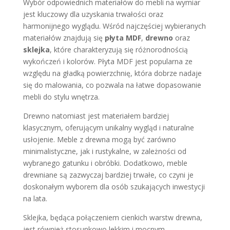
Wybór odpowiednich materiałów do mebli na wymiar
jest kluczowy dla uzyskania trwałości oraz
harmonijnego wyglądu. Wśród najczęściej wybieranych
materiałów znajdują się
płyta MDF
,
drewno
oraz
sklejka
, które charakteryzują się różnorodnością
wykończeń i kolorów. Płyta MDF jest popularna ze
względu na gładką powierzchnię, która dobrze nadaje
się do malowania, co pozwala na łatwe dopasowanie
mebli do stylu wnętrza.
Drewno natomiast jest materiałem bardziej
klasycznym, oferującym unikalny wygląd i naturalne
usłojenie. Meble z drewna mogą być zarówno
minimalistyczne, jak i rustykalne, w zależności od
wybranego gatunku i obróbki. Dodatkowo, meble
drewniane są zazwyczaj bardziej trwałe, co czyni je
doskonałym wyborem dla osób szukających inwestycji
na lata.
Sklejka, będąca połączeniem cienkich warstw drewna,
jest również stosunkowo lekkim i mocnym