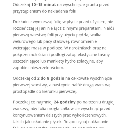
Odczekaj
10–15 minut
na wyschnięcie gruntu przed
przystąpieniem do nakładania folii.
Dokładnie wymieszaj folię w płynie przed użyciem, nie
rozcieńczaj jej ani nie łącz z innymi preparatami. Nałóż
pierwszą warstwę folii przy użyciu pędzla, wałka
welurowego lub pacy stalowej, równomiernie
wcierając masę w podłoże. W narożnikach oraz na
połączeniach ścian i podłogi zatop elastyczne taśmy
uszczelniające lub mankiety hydroizolacyjne, aby
zapobiec nieszczelnościom.
Odczekaj od
2 do 8 godzin
na całkowite wyschnięcie
pierwszej warstwy, a następnie nałóż drugą warstwę
prostopadle do kierunku pierwszej.
Poczekaj co najmniej
24 godziny
po nałożeniu drugiej
warstwy, aby folia mogła całkowicie wyschnąć przed
kontynuowaniem dalszych prac wykończeniowych,
takich jak układanie płytek. Rozpoczynaj nakładanie