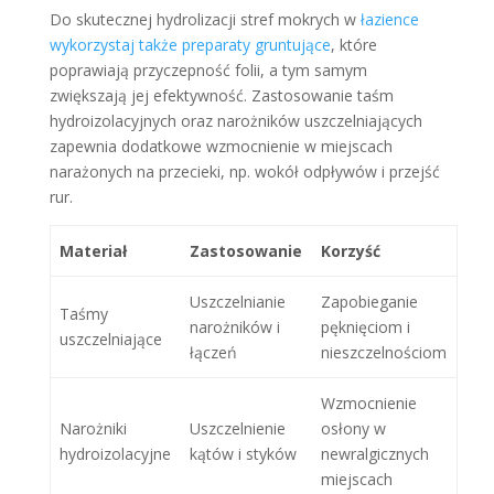
Do skutecznej hydrolizacji stref mokrych w
łazience
wykorzystaj także preparaty gruntujące
, które
poprawiają przyczepność folii, a tym samym
zwiększają jej efektywność. Zastosowanie taśm
hydroizolacyjnych oraz narożników uszczelniających
zapewnia dodatkowe wzmocnienie w miejscach
narażonych na przecieki, np. wokół odpływów i przejść
rur.
Materiał
Zastosowanie
Korzyść
Uszczelnianie
Zapobieganie
Taśmy
narożników i
pęknięciom i
uszczelniające
łączeń
nieszczelnościom
Wzmocnienie
Narożniki
Uszczelnienie
osłony w
hydroizolacyjne
kątów i styków
newralgicznych
miejscach