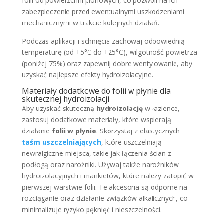
folii od powierzchni pionowych, co pozwoli na ich
zabezpieczenie przed ewentualnymi uszkodzeniami
mechanicznymi w trakcie kolejnych działań.
Podczas aplikacji i schnięcia zachowaj odpowiednią
temperaturę (od +5°C do +25°C), wilgotność powietrza
(poniżej 75%) oraz zapewnij dobre wentylowanie, aby
uzyskać najlepsze efekty hydroizolacyjne.
Materiały dodatkowe do folii w płynie dla
skutecznej hydroizolacji
Aby uzyskać skuteczną
hydroizolację
w łazience,
zastosuj dodatkowe materiały, które wspierają
działanie
folii w płynie
. Skorzystaj z elastycznych
taśm uszczelniających
, które uszczelniają
newralgiczne miejsca, takie jak łączenia ścian z
podłogą oraz narożniki. Używaj także narożników
hydroizolacyjnych i mankietów, które należy zatopić w
pierwszej warstwie folii. Te akcesoria są odporne na
rozciąganie oraz działanie związków alkalicznych, co
minimalizuje ryzyko pęknięć i nieszczelności.