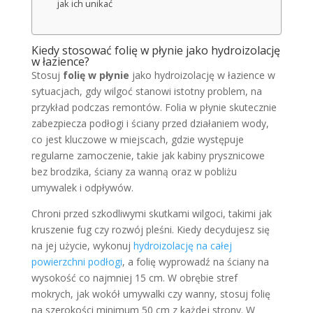
jak ich unikać
Kiedy stosować folię w płynie jako hydroizolację
w łazience?
Stosuj
folię w płynie
jako hydroizolację w łazience w
sytuacjach, gdy wilgoć stanowi istotny problem, na
przykład podczas remontów. Folia w płynie skutecznie
zabezpiecza podłogi i ściany przed działaniem wody,
co jest kluczowe w miejscach, gdzie występuje
regularne zamoczenie, takie jak kabiny prysznicowe
bez brodzika, ściany za wanną oraz w pobliżu
umywalek i odpływów.
Chroni przed szkodliwymi skutkami wilgoci, takimi jak
kruszenie fug czy rozwój pleśni. Kiedy decydujesz się
na jej użycie, wykonuj
hydroizolację na całej
powierzchni podłogi
, a folię wyprowadź na ściany na
wysokość co najmniej 15 cm. W obrębie stref
mokrych, jak wokół umywalki czy wanny, stosuj folię
na szerokości minimum 50 cm z każdej strony. W