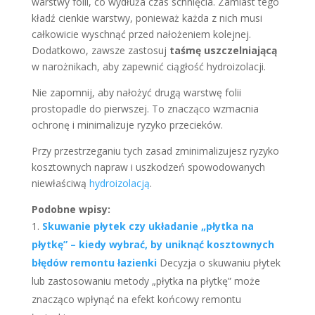
warstwy folii, co wydłuża czas schnięcia. Zamiast tego
kładź cienkie warstwy, ponieważ każda z nich musi
całkowicie wyschnąć przed nałożeniem kolejnej.
Dodatkowo, zawsze zastosuj
taśmę uszczelniającą
w narożnikach, aby zapewnić ciągłość hydroizolacji.
Nie zapomnij, aby nałożyć drugą warstwę folii
prostopadle do pierwszej. To znacząco wzmacnia
ochronę i minimalizuje ryzyko przecieków.
Przy przestrzeganiu tych zasad zminimalizujesz ryzyko
kosztownych napraw i uszkodzeń spowodowanych
niewłaściwą
hydroizolacją
.
Podobne wpisy:
Skuwanie płytek czy układanie „płytka na
płytkę” – kiedy wybrać, by uniknąć kosztownych
błędów remontu łazienki
Decyzja o skuwaniu płytek
lub zastosowaniu metody „płytka na płytkę” może
znacząco wpłynąć na efekt końcowy remontu