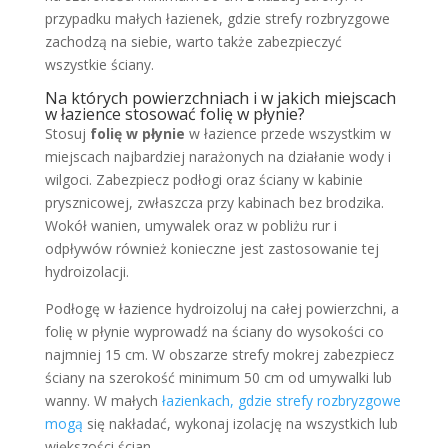
przypadku małych łazienek, gdzie strefy rozbryzgowe
zachodzą na siebie, warto także zabezpieczyć
wszystkie ściany.
Na których powierzchniach i w jakich miejscach
w łazience stosować folię w płynie?
Stosuj
folię w płynie
w łazience przede wszystkim w
miejscach najbardziej narażonych na działanie wody i
wilgoci. Zabezpiecz podłogi oraz ściany w kabinie
prysznicowej, zwłaszcza przy kabinach bez brodzika.
Wokół wanien, umywalek oraz w pobliżu rur i
odpływów również konieczne jest zastosowanie tej
hydroizolacji.
Podłogę w łazience hydroizoluj na całej powierzchni, a
folię w płynie wyprowadź na ściany do wysokości co
najmniej 15 cm. W obszarze strefy mokrej zabezpiecz
ściany na szerokość minimum 50 cm od umywalki lub
wanny. W małych
łazienkach, gdzie strefy rozbryzgowe
mogą
się nakładać, wykonaj izolację na wszystkich lub
większości ścian.