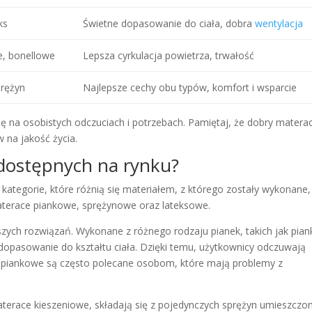
ks
Świetne dopasowanie do ciała, dobra
wentylacja
e, bonellowe
Lepsza cyrkulacja powietrza, trwałość
prężyn
Najlepsze cechy obu typów, komfort i wsparcie
 na osobistych odczuciach i potrzebach. Pamiętaj, że dobry matera
 na jakość życia.
 dostępnych na rynku?
ategorie, które różnią się materiałem, z którego zostały wykonane,
materace piankowe, sprężynowe oraz lateksowe.
szych rozwiązań. Wykonane z różnego rodzaju pianek, takich jak pian
dopasowanie do kształtu ciała. Dzięki temu, użytkownicy odczuwają
ce piankowe są często polecane osobom, które mają problemy z
aterace kieszeniowe, składają się z pojedynczych sprężyn umieszczo