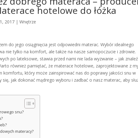
ez dobrego materaca – produce
Materace hotelowe do łóżka
21, 2017
|
Wnętrze
zem do jego osiągnięcia jest odpowiedni materac. Wybór idealnego
nie tylko na komfort, ale także na nasze samopoczucie i zdrowie.
ch po lateksowe, stawia przed nami nie lada wyzwanie – jak znale
 Warto również pamiętać, że materace hotelowe, zaprojektowane z m
m komfortu, który może zainspirować nas do poprawy jakości snu w
y się, jak dokonać mądrego wyboru i zadbać o nasz materac, aby słu
drowego snu?
u?
zeb?
rdowych materacy?