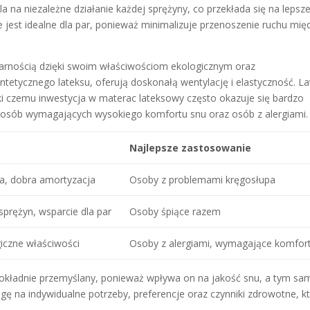
 na niezależne działanie każdej sprężyny, co przekłada się na lepsz
ie jest idealne dla par, ponieważ minimalizuje przenoszenie ruchu mię
larnością dzięki swoim właściwościom ekologicznym oraz
ntetycznego lateksu, oferują doskonałą wentylację i elastyczność. La
ęki czemu inwestycja w materac lateksowy często okazuje się bardzo
 osób wymagających wysokiego komfortu snu oraz osób z alergiami.
Najlepsze zastosowanie
a, dobra amortyzacja
Osoby z problemami kręgosłupa
sprężyn, wsparcie dla par
Osoby śpiące razem
giczne właściwości
Osoby z alergiami, wymagające komfor
okładnie przemyślany, ponieważ wpływa on na jakość snu, a tym s
ę na indywidualne potrzeby, preferencje oraz czynniki zdrowotne, k