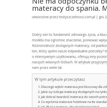
Nie ma odpoczynku b
materacy do spania. 
utworzone przez
testyszczelnosci.com.pl
|
gru 
Dobry sen to fundament zdrowego życia, a kluc
modelu ma ogromne znaczenie, ponieważ wpływa 
Różnorodność dostępnych materacy, od piankowy
ten, który spełni nasze indywidualne potrzeby?
o intensywnym użytkowaniu, oferują inny pozio
naszych własnych łóżkach. W artykule przyjrzym
nam przez wiele lat.
W tym artykule przeczytasz
Dlaczego wybór materaca jest kluczowy dla z
Jakie są rodzaje materacy dostępnych na rynk
Jak dobrać twardość materaca do swoich potr
Co wyróżnia materace hotelowe na tle standa
Jak dbać o materac, aby służył przez lata?