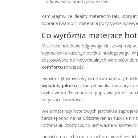
odpowiednio podtrzymuje ciało.
Pamiętajmy, że idealny materac to taki, który
dobrana twardość materaca pozytywnie wpływa 
Co wyróżnia materace hot
Materace hotelowe odgrywają kluczową rolę w z
wyposażenia każdego obiektu noclegowego. W p
dostosowane do indywidualnych warunków dom
komfortu
i trwałości.
Jednym z głównych wyróżników materacy hotelo
wysokiej jakości
, takie jak pianka memory foam
użytkownika. To znacząco poprawia jakość snu i
dotyczące twardości.
Wiele materacy hotelowych jest także zaprojek
bardziej odporne na odkształcenia i zużycie niż
utrzymaniu czystości, co jest ważne w kontekści
Inną istotną cechą materacy hotelowych jest ich