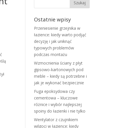
nt
Ostatnie wpisy
Przeniesienie grzejnika w
łazience: kiedy warto podjąć
decyzję i jak uniknąć
typowych problemów
źć
podczas montażu
yślą
Wzmocnienia ściany z płyt
gipsowo-kartonowych pod
żył
meble – kiedy są potrzebne i
jak je wykonać bezpiecznie
Fuga epoksydowa czy
cementowa – kluczowe
różnice i wybór najlepszej
spoiny do łazienki i nie tylko
Wentylator z czujnikiem
wilgoci w łazience: kiedy