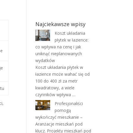
Najciekawsze wpisy
Koszt układania
płytek w łazience:
co wpływa na cenę i jak
ie
uniknąć nieplanowanych
wydatków
Koszt układania płytek w
je
łazience może wahać się od
100 do 400 zł za metr
kwadratowy, a wiele
tu
czynników wpływa …
i,
Profesjonaliści
pomogą
wykończyć mieszkanie –
Aranżacje mieszkań pod
klucz. Projekty mieszkań pod