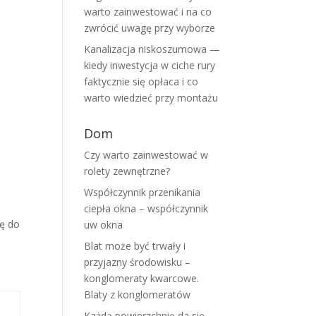
warto zainwestować i na co
zwrócić uwagę przy wyborze
Kanalizacja niskoszumowa —
kiedy inwestycja w ciche rury
faktycznie się opłaca i co
warto wiedzieć przy montażu
Dom
Czy warto zainwestować w
rolety zewnętrzne?
Współczynnik przenikania
ciepła okna – współczynnik
ię do
uw okna
Blat może być trwały i
m
przyjazny środowisku –
konglomeraty kwarcowe.
Blaty z konglomeratów
Każdą powierzchnię da się