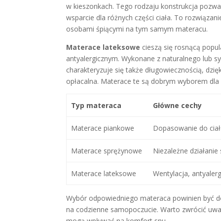
w kieszonkach. Tego rodzaju konstrukcja pozwala
wsparcie dla różnych części ciała. To rozwiązan
osobami śpiącymi na tym samym materacu.
Materace lateksowe
cieszą się rosnącą popu
antyalergicznym. Wykonane z naturalnego lub sy
charakteryzuje się także długowiecznością, dzi
opłacalna. Materace te są dobrym wyborem dla
Typ materaca
Główne cechy
Materace piankowe
Dopasowanie do ciał
Materace sprężynowe
Niezależne działanie 
Materace lateksowe
Wentylacja, antyaler
Wybór odpowiedniego materaca powinien być d
na codzienne samopoczucie. Warto zwrócić uwag
mogą wpływać na komfort snu.