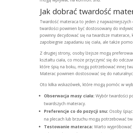
Jak dobrać twardość mate
Twardość materaca to jeden z najważniejszych 
twardości powinien być dostosowany do indywid
powinny decydować się na twardsze materace, kt
zapobiegnie zapadaniu się ciała, ale także po
Z drugiej strony, osoby lżejsze mogą preferowa
kształtu ciała, co może przyczynić się do odczu
które śpią na boku, mogą potrzebować innej twa
Materac powinien dostosować się do naturalnych
Oto kilka wskazówek, które mogą pomóc w wyb
Obserwacja masy ciała:
Wybór twardości po
twardszych materacy.
Preferencje co do pozycji snu:
Osoby śpiąc
na plecach lub brzuchu mogą potrzebować tw
Testowanie materaca:
Warto wypróbować m