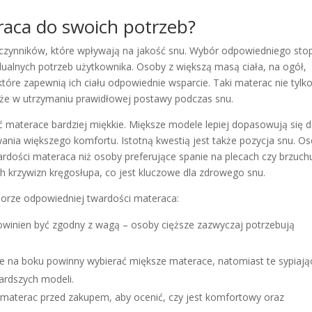
raca do swoich potrzeb?
czynników, które wpływają na jakość snu. Wybór odpowiedniego sto
ualnych potrzeb użytkownika. Osoby z większą masą ciała, na ogół,
óre zapewnią ich ciału odpowiednie wsparcie. Taki materac nie tylk
może w utrzymaniu prawidłowej postawy podczas snu.
ć materace bardziej miękkie. Miększe modele lepiej dopasowują się 
wania większego komfortu. Istotną kwestią jest także pozycja snu. Os
rdości materaca niż osoby preferujące spanie na plecach czy brzuch
 krzywizn kręgosłupa, co jest kluczowe dla zdrowego snu.
orze odpowiedniej twardości materaca:
winien być zgodny z wagą – osoby cięższe zazwyczaj potrzebują
e na boku powinny wybierać miększe materace, natomiast te sypiają
ardszych modeli.
aterac przed zakupem, aby ocenić, czy jest komfortowy oraz