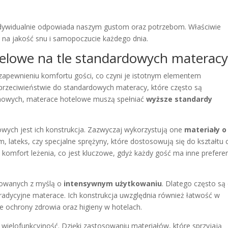
 indywidualnie odpowiada naszym gustom oraz potrzebom. Właściwie
na jakość snu i samopoczucie każdego dnia.
elowe na tle standardowych materacy
apewnieniu komfortu gości, co czyni je istotnym elementem
rzeciwieństwie do standardowych materacy, które często są
owych, materace hotelowe muszą spełniać
wyższe standardy
wych jest ich konstrukcja. Zazwyczaj wykorzystują one
materiały o
, lateks, czy specjalne sprężyny, które dostosowują się do kształtu c
 komfort leżenia, co jest kluczowe, gdyż każdy gość ma inne prefere
towanych z myślą o
intensywnym użytkowaniu
. Dlatego często są
 tradycyjne materace. Ich konstrukcja uwzględnia również łatwość w
e ochrony zdrowia oraz higieny w hotelach.
 wielofunkcyjność. Dzięki zastosowaniu materiałów, które sprzyjają