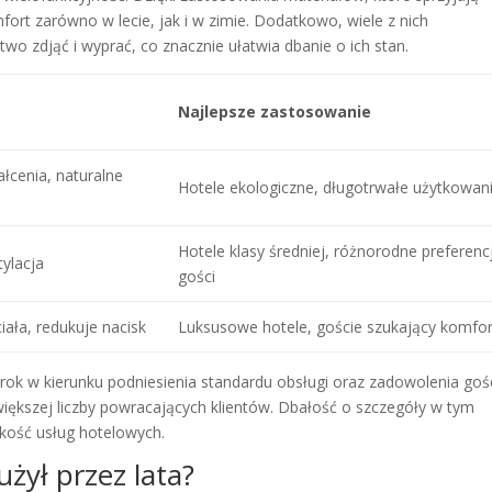
ort zarówno w lecie, jak i w zimie. Dodatkowo, wiele z nich
o zdjąć i wyprać, co znacznie ułatwia dbanie o ich stan.
Najlepsze zastosowanie
cenia, naturalne
Hotele ekologiczne, długotrwałe użytkowan
Hotele klasy średniej, różnorodne preferenc
tylacja
gości
iała, redukuje nacisk
Luksusowe hotele, goście szukający komfor
rok w kierunku podniesienia standardu obsługi oraz zadowolenia gośc
większej liczby powracających klientów. Dbałość o szczegóły w tym
akość usług hotelowych.
użył przez lata?