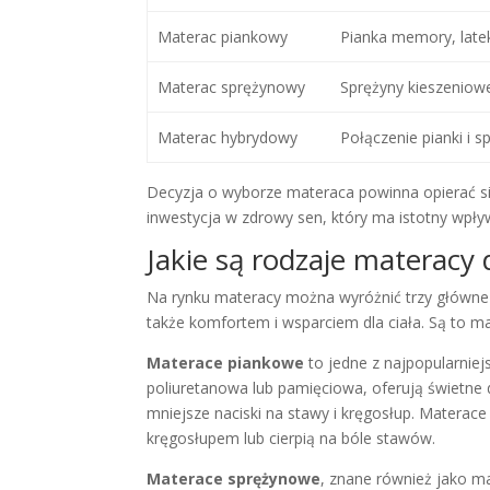
Materac piankowy
Pianka memory, late
Materac sprężynowy
Sprężyny kieszeniow
Materac hybrydowy
Połączenie pianki i s
Decyzja o wyborze materaca powinna opierać się
inwestycja w zdrowy sen, który ma istotny wpływ
Jakie są rodzaje materacy
Na rynku materacy można wyróżnić trzy główne k
także komfortem i wsparciem dla ciała. Są to 
Materace piankowe
to jedne z najpopularniej
poliuretanowa lub pamięciowa, oferują świetne 
mniejsze naciski na stawy i kręgosłup. Matera
kręgosłupem lub cierpią na bóle stawów.
Materace sprężynowe
, znane również jako m