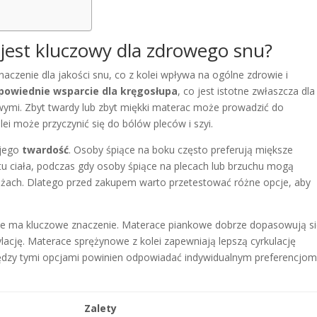
jest kluczowy dla zdrowego snu?
zenie dla jakości snu, co z kolei wpływa na ogólne zdrowie i
powiednie wsparcie dla kręgosłupa
, co jest istotne zwłaszcza dla
wymi. Zbyt twardy lub zbyt miękki materac może prowadzić do
lei może przyczynić się do bólów pleców i szyi.
 jego
twardość
. Osoby śpiące na boku często preferują miększe
łtu ciała, podczas gdy osoby śpiące na plecach lub brzuchu mogą
żach. Dlatego przed zakupem warto przetestować różne opcje, aby
kże ma kluczowe znaczenie. Materace piankowe dobrze dopasowują s
lację. Materace sprężynowe z kolei zapewniają lepszą cyrkulację
iędzy tymi opcjami powinien odpowiadać indywidualnym preferencjo
Zalety