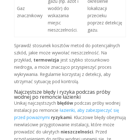
gazu (np. azot i
określenie
Gaz
wodór) do
lokalizacji
znacznikowy
wskazania
przecieku
miejsc
poprzez detekcję
nieszczelności.
gazu.
Sprawdź stosunek kosztów metod do potencjalnych
szkód, jakie może wywołać nieszczelność. Na
przykład,
termowizja
jest szybko stosunkowo
niedroga, a może znacząco przyspieszyć proces
wykrywania. Regularnie korzystaj z detekcji, aby
utrzymać sytuację pod kontrolą.
Najczęstsze błędy i ryzyka podczas próby
wodnej po remoncie łazienki
Unikaj najczęstszych
błędów
podczas próby wodnej
instalacji po remoncie
łazienki, aby zabezpieczyć się
przed poważnymi
ryzykami
. Kluczowe błędy obejmują
niewłaściwe przygotowanie instalacji, które może
prowadzić do ukrytych
nieszczelności
. Przed
przystąpieniem do próby wodnej upewnij się, że