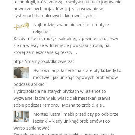
technologii, która znacząco wpływa na funkcjonowanie
nowoczesnych pojazdów. Jej zastosowanie w
systemach hamulcowych, kierowniczych …
Najbardziej znane piosenki o tematyce
religijnej
Każdy miłośnik muzyki sakralnej, z pewnością ucieszy
się na wieść, że w Internecie powstała strona, na
której zamieszczane są teksty …
https://mamyito.pl/dla-zwierzat
Hydroizolacja łazienki na stare płytki: kiedy to
możliwe i jak uniknąć typowych problemów
podczas aplikacji
Hydroizolacja na starych płytkach w łazience to
wyzwanie, które wielu właścicieli mieszkań stawia
sobie podczas remontu. Można to zrobić, ale …
Montaż lustra i mebli przed czy po odbiorze
łazienki – kiedy uniknąć problemów i co
warto zaplanować
Decydując się na remont łazienki, kluczową kwestią