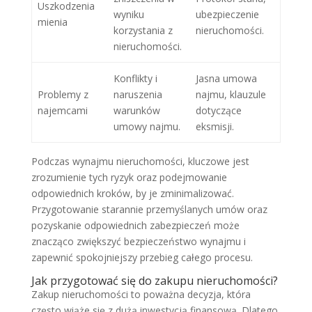
Uszkodzenia
wyniku
ubezpieczenie
mienia
korzystania z
nieruchomości.
nieruchomości.
Konflikty i
Jasna umowa
Problemy z
naruszenia
najmu, klauzule
najemcami
warunków
dotyczące
umowy najmu.
eksmisji.
Podczas wynajmu nieruchomości, kluczowe jest
zrozumienie tych ryzyk oraz podejmowanie
odpowiednich kroków, by je zminimalizować.
Przygotowanie starannie przemyślanych umów oraz
pozyskanie odpowiednich zabezpieczeń może
znacząco zwiększyć bezpieczeństwo wynajmu i
zapewnić spokojniejszy przebieg całego procesu.
Jak przygotować się do zakupu nieruchomości?
Zakup nieruchomości to poważna decyzja, która
często wiąże się z dużą inwestycją finansową. Dlatego