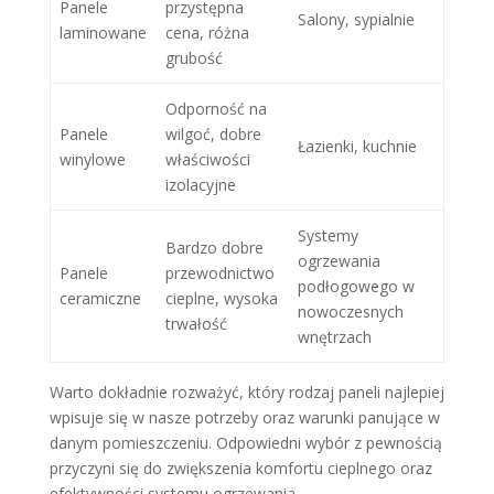
Panele
przystępna
Salony, sypialnie
laminowane
cena, różna
grubość
Odporność na
Panele
wilgoć, dobre
Łazienki, kuchnie
winylowe
właściwości
izolacyjne
Systemy
Bardzo dobre
ogrzewania
Panele
przewodnictwo
podłogowego w
ceramiczne
cieplne, wysoka
nowoczesnych
trwałość
wnętrzach
Warto dokładnie rozważyć, który rodzaj paneli najlepiej
wpisuje się w nasze potrzeby oraz warunki panujące w
danym pomieszczeniu. Odpowiedni wybór z pewnością
przyczyni się do zwiększenia komfortu cieplnego oraz
efektywności systemu ogrzewania.