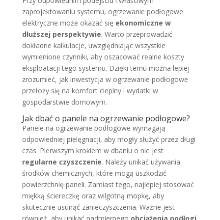
Przy odpowiednim podejściu i właściwym
zaprojektowaniu systemu, ogrzewanie podłogowe
elektryczne może okazać się
ekonomiczne w
dłuższej perspektywie
. Warto przeprowadzić
dokładne kalkulacje, uwzględniając wszystkie
wymienione czynniki, aby oszacować realne koszty
eksploatacji tego systemu. Dzięki temu można lepiej
zrozumieć, jak inwestycja w ogrzewanie podłogowe
przełoży się na komfort cieplny i wydatki w
gospodarstwie domowym.
Jak dbać o panele na ogrzewanie podłogowe?
Panele na ogrzewanie podłogowe wymagają
odpowiedniej pielęgnacji, aby mogły służyć przez długi
czas. Pierwszym krokiem w dbaniu o nie jest
regularne czyszczenie
. Należy unikać używania
środków chemicznych, które mogą uszkodzić
powierzchnię paneli. Zamiast tego, najlepiej stosować
miękką ściereczkę oraz wilgotną mopkę, aby
skutecznie usunąć zanieczyszczenia. Ważne jest
również, aby unikać nadmiernego
obciążenia podłogi
.