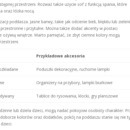
tępnej przestrzeni. Rozważ także użycie sof z funkcją spania, które
ia oraz łóżka nocą.
cji poddasza. Jasne barwy, takie jak odcienie bieli, błękitu lub zieleni
 przestronne i przytulne. Można także dodać akcenty w postaci
e ożywią wnętrze. Warto pamiętać, że zbyt ciemne kolory mogą
zestrzeni.
Przykładowe akcesoria
rozkładane
Poduszki dekoracyjne, ruchome lampki
owe
Organizery na przybory, lampki biurkowe
 dywany
Tablice do rysowania, klocki, gry planszowe
odzinne lub dzieła dzieci, mogą nadać pokojowi osobisty charakter. Pr
doborze kolorów oraz dodatków, pokój na poddaszu stanie się nie t
dzieci.