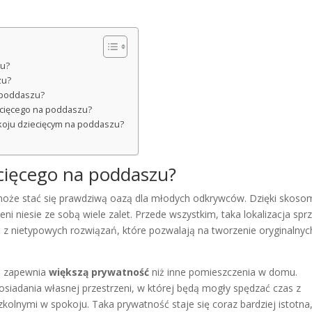
zu?
zu?
 poddaszu?
iecięcego na poddaszu?
pokoju dziecięcym na poddaszu?
iecięcego na poddaszu?
 może stać się prawdziwą oazą dla młodych odkrywców. Dzięki skosom
ni niesie ze sobą wiele zalet. Przede wszystkim, taka lokalizacja spr
 z nietypowych rozwiązań, które pozwalają na tworzenie oryginalnyc
o zapewnia
większą prywatność
niż inne pomieszczenia w domu.
osiadania własnej przestrzeni, w której będą mogły spędzać czas z
zkolnymi w spokoju. Taka prywatność staje się coraz bardziej istotna