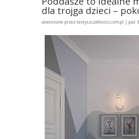
Poddasze to idealne mi
dla trojga dzieci – po
utworzone przez
testyszczelnosci.com.pl
|
paź 