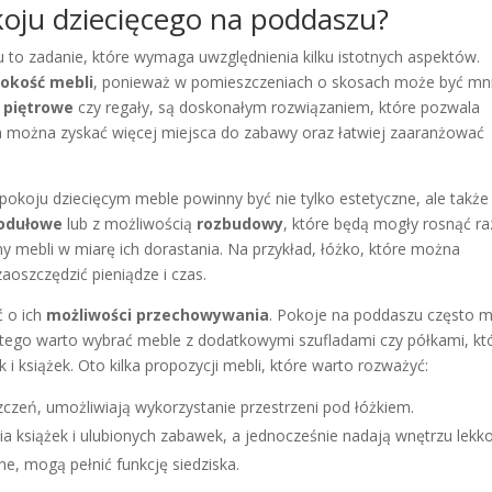
koju dziecięcego na poddaszu?
 to zadanie, które wymaga uwzględnienia kilku istotnych aspektów.
okość mebli
, ponieważ w pomieszczeniach o skosach może być mn
 piętrowe
czy regały, są doskonałym rozwiązaniem, które pozwala
m można zyskać więcej miejsca do zabawy oraz łatwiej zaaranżować
pokoju dziecięcym meble powinny być nie tylko estetyczne, ale także
odułowe
lub z możliwością
rozbudowy
, które będą mogły rosnąć r
y mebli w miarę ich dorastania. Na przykład, łóżko, które można
aoszczędzić pieniądze i czas.
ć o ich
możliwości przechowywania
. Pokoje na poddaszu często 
tego warto wybrać meble z dodatkowymi szufladami czy półkami, kt
 książek. Oto kilka propozycji mebli, które warto rozważyć:
czeń, umożliwiają wykorzystanie przestrzeni pod łóżkiem.
 książek i ulubionych zabawek, a jednocześnie nadają wnętrzu lekko
ne, mogą pełnić funkcję siedziska.