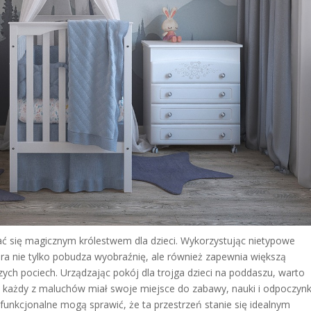
ć się magicznym królestwem dla dzieci. Wykorzystując nietypowe
óra nie tylko pobudza wyobraźnię, ale również zapewnia większą
zych pociech. Urządzając pokój dla trojga dzieci na poddaszu, warto
aby każdy z maluchów miał swoje miejsce do zabawy, nauki i odpoczynk
funkcjonalne mogą sprawić, że ta przestrzeń stanie się idealnym