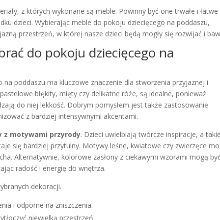
riały, z których wykonane są meble. Powinny być one trwałe i łatwe
adku dzieci. Wybierając meble do pokoju dziecięcego na poddaszu,
zną przestrzeń, w której nasze dzieci będą mogły się rozwijać i baw
ybrać do pokoju dziecięcego na
o na poddaszu ma kluczowe znaczenie dla stworzenia przyjaznej i
ak pastelowe błękity, mięty czy delikatne róże, są idealne, ponieważ
zają do niej lekkość. Dobrym pomysłem jest także zastosowanie
nizować z bardziej intensywnymi akcentami.
y z motywami przyrody
. Dzieci uwielbiają twórcze inspiracje, a taki
staje się bardziej przytulny. Motywy leśne, kwiatowe czy zwierzęce m
cha. Alternatywnie, kolorowe zasłony z ciekawymi wzorami mogą by
jąc radość i energię do wnętrza.
branych dekoracji.
enia i odporne na zniszczenia.
ytłoczyć niewielką przestrzeń.