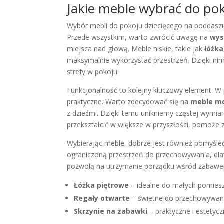
Jakie meble wybrać do po
Wybór mebli do pokoju dziecięcego na poddaszu
Przede wszystkim, warto zwrócić uwagę na
wys
miejsca nad głową. Meble niskie, takie jak
łóżka
maksymalnie wykorzystać przestrzeń. Dzięki ni
strefy w pokoju.
Funkcjonalność to kolejny kluczowy element. W 
praktyczne. Warto zdecydować się na
meble m
z dziećmi. Dzięki temu unikniemy częstej wymian
przekształcić w większe w przyszłości, pomoże z
Wybierając meble, dobrze jest również pomyśle
ograniczoną przestrzeń do przechowywania, dla
pozwolą na utrzymanie porządku wśród zabawek i
Łóżka piętrowe
– idealne do małych pomiesz
Regały otwarte
– świetne do przechowywania
Skrzynie na zabawki
– praktyczne i estetycz