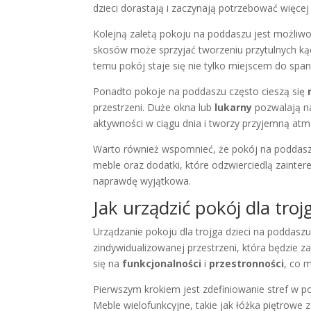
dzieci dorastają i zaczynają potrzebować więcej 
Kolejną zaletą pokoju na poddaszu jest możli
skosów może sprzyjać tworzeniu przytulnych kąc
temu pokój staje się nie tylko miejscem do span
Ponadto pokoje na poddaszu często cieszą się
przestrzeni. Duże okna lub
lukarny
pozwalają na
aktywności w ciągu dnia i tworzy przyjemną atm
Warto również wspomnieć, że pokój na poddas
meble oraz dodatki, które odzwierciedlą zainter
naprawdę wyjątkowa.
Jak urządzić pokój dla tro
Urządzanie pokoju dla trojga dzieci na poddaszu
zindywidualizowanej przestrzeni, która będzie z
się na
funkcjonalności
i
przestronności
, co 
Pierwszym krokiem jest zdefiniowanie stref w po
Meble wielofunkcyjne, takie jak łóżka piętrowe