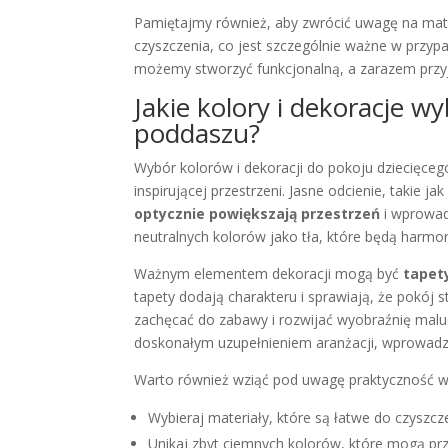
Pamiętajmy również, aby zwrócić uwagę na mate
czyszczenia, co jest szczególnie ważne w przyp
możemy stworzyć funkcjonalną, a zarazem przyja
Jakie kolory i dekoracje w
poddaszu?
Wybór kolorów i dekoracji do pokoju dziecięceg
inspirującej przestrzeni. Jasne odcienie, takie j
optycznie powiększają przestrzeń
i wprowad
neutralnych kolorów jako tła, które będą harmo
Ważnym elementem dekoracji mogą być
tapet
tapety dodają charakteru i sprawiają, że pokój 
zachęcać do zabawy i rozwijać wyobraźnię malu
doskonałym uzupełnieniem aranżacji, wprowadza
Warto również wziąć pod uwagę praktyczność wy
Wybieraj materiały, które są łatwe do czyszcz
Unikaj zbyt ciemnych kolorów, które mogą prz