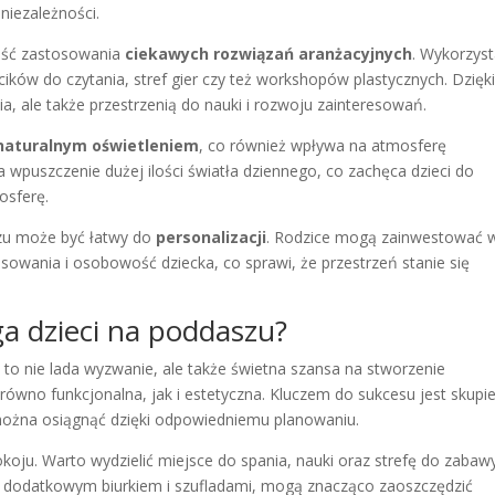
niezależności.
wość zastosowania
ciekawych rozwiązań aranżacyjnych
. Wykorzyst
ików do czytania, stref gier czy też workshopów plastycznych. Dzięk
ia, ale także przestrzenią do nauki i rozwoju zainteresowań.
naturalnym oświetleniem
, co również wpływa na atmosferę
 wpuszczenie dużej ilości światła dziennego, co zachęca dzieci do
osferę.
zu może być łatwy do
personalizacji
. Rodzice mogą zainwestować 
esowania i osobowość dziecka, co sprawi, że przestrzeń stanie się
jga dzieci na poddaszu?
 to nie lada wyzwanie, ale także świetna szansa na stworzenie
arówno funkcjonalna, jak i estetyczna. Kluczem do sukcesu jest skupi
można osiągnąć dzięki odpowiedniemu planowaniu.
koju. Warto wydzielić miejsce do spania, nauki oraz strefę do zabawy
 z dodatkowym biurkiem i szufladami, mogą znacząco zaoszczędzić