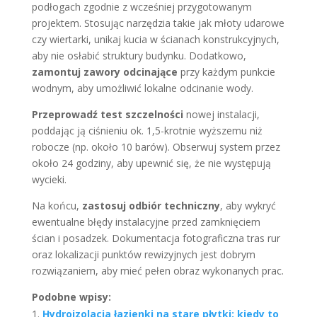
podłogach zgodnie z wcześniej przygotowanym
projektem. Stosując narzędzia takie jak młoty udarowe
czy wiertarki, unikaj kucia w ścianach konstrukcyjnych,
aby nie osłabić struktury budynku. Dodatkowo,
zamontuj zawory odcinające
przy każdym punkcie
wodnym, aby umożliwić lokalne odcinanie wody.
Przeprowadź test szczelności
nowej instalacji,
poddając ją ciśnieniu ok. 1,5-krotnie wyższemu niż
robocze (np. około 10 barów). Obserwuj system przez
około 24 godziny, aby upewnić się, że nie występują
wycieki.
Na końcu,
zastosuj odbiór techniczny
, aby wykryć
ewentualne błędy instalacyjne przed zamknięciem
ścian i posadzek. Dokumentacja fotograficzna tras rur
oraz lokalizacji punktów rewizyjnych jest dobrym
rozwiązaniem, aby mieć pełen obraz wykonanych prac.
Podobne wpisy:
Hydroizolacja łazienki na stare płytki: kiedy to