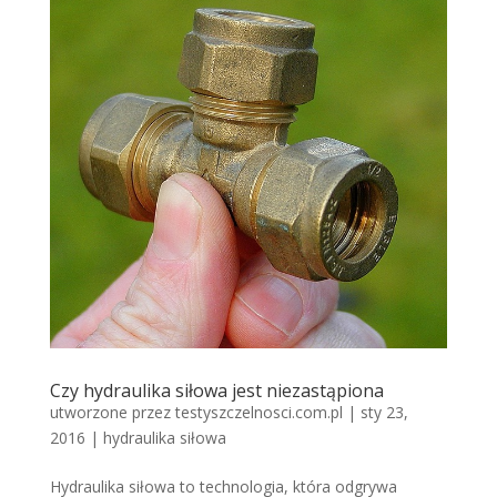
Czy hydraulika siłowa jest niezastąpiona
utworzone przez
testyszczelnosci.com.pl
|
sty 23,
2016
|
hydraulika siłowa
Hydraulika siłowa to technologia, która odgrywa