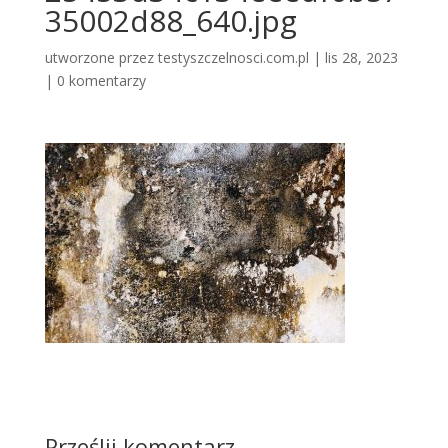
35002d88_640.jpg
utworzone przez
testyszczelnosci.com.pl
|
lis 28, 2023
|
0 komentarzy
Prześlij komentarz