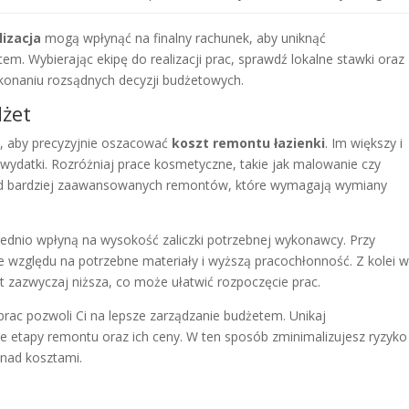
lizacja
mogą wpłynąć na finalny rachunek, aby uniknąć
m. Wybierając ekipę do realizacji prac, sprawdź lokalne stawki oraz
onaniu rozsądnych decyzji budżetowych.
dżet
 aby precyzyjnie oszacować
koszt remontu łazienki
. Im większy i
wydatki. Rozróżniaj prace kosmetyczne, takie jak malowanie czy
, od bardziej zaawansowanych remontów, które wymagają wymiany
ednio wpłyną na wysokość zaliczki potrzebnej wykonawcy. Przy
e względu na potrzebne materiały i wyższą pracochłonność. Z kolei 
 zazwyczaj niższa, co może ułatwić rozpoczęcie prac.
rac pozwoli Ci na lepsze zarządzanie budżetem. Unikaj
e etapy remontu oraz ich ceny. W ten sposób zminimalizujesz ryzyko
 nad kosztami.