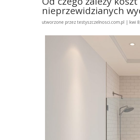
Od czego zależy koszt 
nieprzewidzianych wy
utworzone przez
testyszczelnosci.com.pl
|
kwi 8