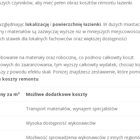
szych czynników, aby mieć pełen obraz kosztów remontu łazienki.
względniając
lokalizację
i
powierzchnię łazienki
. W dużych miastac
ny i materiałów są zazwyczaj wyższe niż w mniejszych miejscowości
ch stawek dla lokalnych fachowców oraz większej dostępności
ebowanie na materiały oraz robociznę, co podnosi całkowity koszt
towych do zaaranżowania, tym wyższy całkowity wydatek, chociaż ko
y z powodu efektu skali. Poniżej znajdziesz zestawienie, które pom
na
koszty remontu
.
zny za m²
Możliwe dodatkowe koszty
Transport materiałów, wynajem specjalistów
Wysoka dostępność wykonawców
Możliwość sprowadzenia wykonawców z innych region