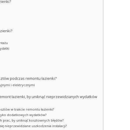
zienki?
zienki?
ntażu
ydatki
osztów podczas remontu łazienki?
yjnymi i elektrycznymi
 remont łazienki, by uniknąć nieprzewidzianych wydatków
osztów w trakcie remontu łazienki?
 ryzyko dodatkowych wydatków?
h prac, by uniknąć kosztownych błędów?
ię nieprzewidziane uszkodzenia instalacji?