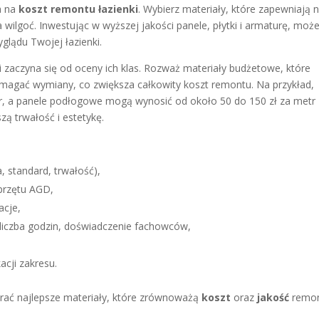
a na
koszt remontu łazienki
. Wybierz materiały, które zapewniają n
a wilgoć. Inwestując w wyższej jakości panele, płytki i armaturę, moż
glądu Twojej łazienki.
zaczyna się od oceny ich klas. Rozważ materiały budżetowe, które
agać wymiany, co zwiększa całkowity koszt remontu. Na przykład,
itr, a panele podłogowe mogą wynosić od około 50 do 150 zł za metr
ą trwałość i estetykę.
, standard, trwałość),
przętu AGD,
acje,
 liczba godzin, doświadczenie fachowców,
cji zakresu.
rać najlepsze materiały, które zrównoważą
koszt
oraz
jakość
remo