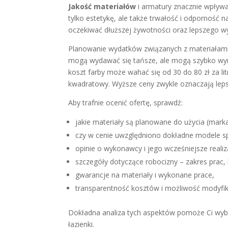
Jakość materiałów
i armatury znacznie wpływ
tylko estetykę, ale także trwałość i odporność n
oczekiwać dłuższej żywotności oraz lepszego wy
Planowanie wydatków związanych z materiałami 
mogą wydawać się tańsze, ale mogą szybko wym
koszt farby może wahać się od 30 do 80 zł za l
kwadratowy. Wyższe ceny zwykle oznaczają lepsz
Aby trafnie ocenić ofertę, sprawdź:
jakie materiały są planowane do użycia (marka
czy w cenie uwzględniono dokładne modele s
opinie o wykonawcy i jego wcześniejsze realiz
szczegóły dotyczące robocizny – zakres prac,
gwarancje na materiały i wykonane prace,
transparentność kosztów i możliwość modyfika
Dokładna analiza tych aspektów pomoże Ci wyb
łazienki.