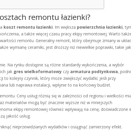
kosztach remontu łazienki?
na
koszt remontu łazienki
. Im większa
powierzchnia łazienki
, ty
kończenia, a także więcej czasu pracy ekipy remontowej. Warto takż
a wartości remontu. Generalny remont, który obejmuje zmiany w ukła
 także wymianę ceramiki, jest droższy niż niewielkie poprawki, takie ja
ie. Na rynku dostępne są różne standardy wykończenia, a wybór
kich jak
gres wielkoformatowy
czy
armatura podtynkowa
, podn
cji to kolejny czynnik, który może zwiększyć wydatki; jeśli przy
ana lub naprawa instalacji, wpłynie to na końcowy budżet.
emontu. Ceny usług różnią się w zależności od regionu i wielkości mi
raz materiałów mogą być znacznie wyższe niż w mniejszych
enoma ekipy remontowej również wpływają na cenę; doświadczone e
zą jakość usług.
uniknąć nieprzewidzianych wydatków i osiągnąć zamierzony efekt.