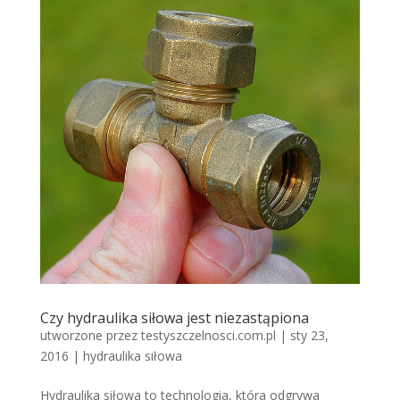
Czy hydraulika siłowa jest niezastąpiona
utworzone przez
testyszczelnosci.com.pl
|
sty 23,
2016
|
hydraulika siłowa
Hydraulika siłowa to technologia, która odgrywa