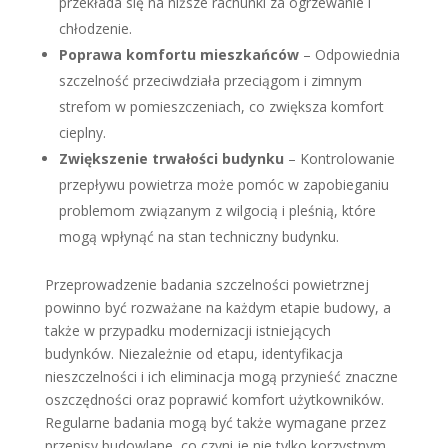
przekłada się na niższe rachunki za ogrzewanie i
chłodzenie.
Poprawa komfortu mieszkańców
– Odpowiednia
szczelność przeciwdziała przeciągom i zimnym
strefom w pomieszczeniach, co zwiększa komfort
cieplny.
Zwiększenie trwałości budynku
– Kontrolowanie
przepływu powietrza może pomóc w zapobieganiu
problemom związanym z wilgocią i pleśnią, które
mogą wpłynąć na stan techniczny budynku.
Przeprowadzenie badania szczelności powietrznej
powinno być rozważane na każdym etapie budowy, a
także w przypadku modernizacji istniejących
budynków. Niezależnie od etapu, identyfikacja
nieszczelności i ich eliminacja mogą przynieść znaczne
oszczędności oraz poprawić komfort użytkowników.
Regularne badania mogą być także wymagane przez
przepisy budowlane, co czyni je nie tylko korzystnym,