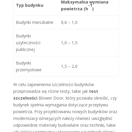
Maksymalna wymiana
Typ budynku
-1
powietrza (h
)
Budynki mieszkalne
0,6 – 1,0
Budynki
użyteczności
1,0 – 1,5
publicznej
Budynki
1,5 – 2,0
przemysłowe
W celu zapewnienia szczelności budynków
przeprowadza się różne testy, takie jak
test
szczelności
Blower Door, który pozwala określić, czy
budynek spełnia wymagania dotyczące przepływu
powietrza. Przy projektowaniu nowych budynków oraz
modernizacji istniejących należy również uwzględnić
odpowiednie materiały budowlane oraz techniki, takie
jak izolacja termiczna i stosowanie szczelnych okien i