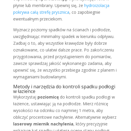
płynie lub membrany. Upewnij się, że
hydroizolacja
pokrywa całą strefę prysznica
, co zapobiegnie
ewentualnym przeciekom.
Wyznacz poziomy spadków na ścianach i podłodze,
uwzględniając minimalny spadek w kierunku odpływu.
Zadbaj o to, aby wszystkie krawędzie były dobrze
oznakowane, co ułatwi dalsze prace. Po zakończeniu
przygotowania, przed przystąpieniem do pomiarów,
zawsze sprawdzaj jakość wykonanego zadania, aby
upewnić się, że wszystko przebiega zgodnie z planem i
wymaganiami budowlanymi.
Metody i narzędzia do kontroli spadku podłogi
w łazience
Wykorzystaj
poziomicę
do kontroli spadku podłogi w
łazience, ustawiając ją na podłodze. Mierz różnicę
wysokości na odcinku co najmniej 1 metra, aby
obliczyć procentowe nachylenie. Alternatywnie wybierz
laserowy miernik nachylenia
, który precyzyjnie
wskazuje kąt spadku i ułatwia ocenę stanu podłogi.