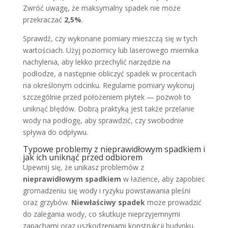
Zwróć uwagę, że maksymalny spadek nie może
przekraczać
2,5%
.
Sprawdź, czy wykonane pomiary mieszczą się w tych
wartościach. Użyj poziomicy lub laserowego miernika
nachylenia, aby lekko przechylić narzędzie na
podłodze, a następnie obliczyć spadek w procentach
na określonym odcinku. Regularne pomiary wykonuj
szczególnie przed położeniem płytek — pozwoli to
uniknąć błędów. Dobrą praktyką jest także przelanie
wody na podłogę, aby sprawdzić, czy swobodnie
spływa do odpływu.
Typowe problemy z nieprawidłowym spadkiem i
jak ich uniknąć przed odbiorem
Upewnij się, że unikasz problemów z
nieprawidłowym spadkiem
w łazience, aby zapobiec
gromadzeniu się wody i ryzyku powstawania pleśni
oraz grzybów.
Niewłaściwy spadek
może prowadzić
do zalegania wody, co skutkuje nieprzyjemnymi
zapachami oraz uszkodzeniami konstrukcji budynku.