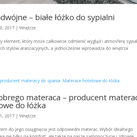
odwójne – białe łóżko do sypialni
30, 2017
|
Wnętrze
wy element, który może całkowicie odmienić wygląd i atmosferę sypial
nych stylów aranżacyjnych, a jednocześnie wprowadza do wnętrza
obrego materaca – producent matera
owe do łóżka
21, 2017
|
Wnętrze
zem do jego osiągnięcia jest odpowiedni materac. Wybór idealnego
nie tylko na komfort, ale także na nasze samopoczucie i zdrowie.