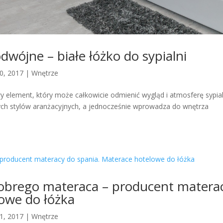
odwójne – białe łóżko do sypialni
30, 2017
|
Wnętrze
wy element, który może całkowicie odmienić wygląd i atmosferę sypial
nych stylów aranżacyjnych, a jednocześnie wprowadza do wnętrza
obrego materaca – producent matera
owe do łóżka
21, 2017
|
Wnętrze