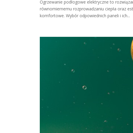
Ogrzewanie podłogowe elektryczne to rozwiązani
równomiernemu rozprowadzaniu ciepła oraz estet
komfortowe. Wybór odpowiednich paneli i ich...