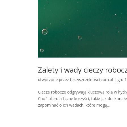
Zalety i wady cieczy roboc
utworzone przez
testyszczelnosci.com.pl
|
gru 
Ciecze robocze odgrywają kluczową rolę w hydr
Choć oferują liczne korzyści, takie jak doskon
zapominać o ich wadach, które mogą...